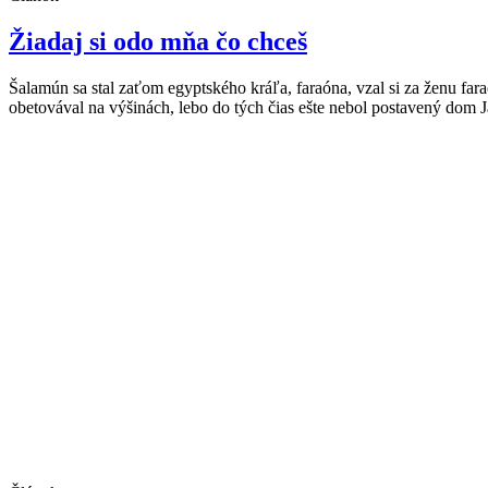
Žiadaj si odo mňa čo chceš
Šalamún sa stal zaťom egyptského kráľa, faraóna, vzal si za ženu fa
obetovával na výšinách, lebo do tých čias ešte nebol postavený dom J