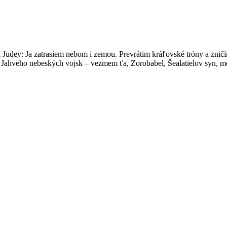
 Judey: Ja zatrasiem nebom i zemou. Prevrátim kráľovské tróny a zničí
 Jahveho nebeských vojsk – vezmem ťa, Zorobabel, Šealatielov syn, mô