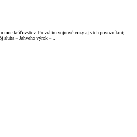
m moc kráľovstiev. Prevrátim vojnové vozy aj s ich povozníkmi;
j sluha – Jahveho výrok –...