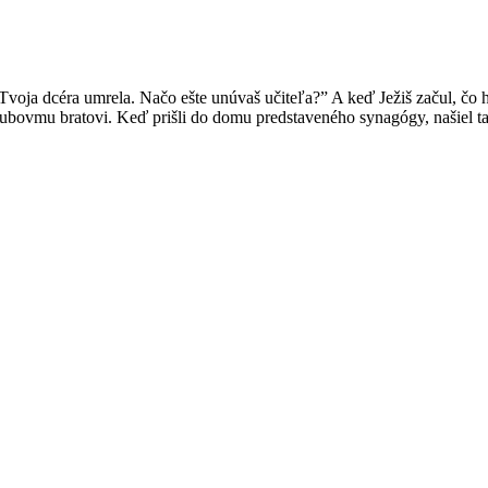
“Tvoja dcéra umrela. Načo ešte unúvaš učiteľa?” A keď Ježiš začul, čo
akubovmu bratovi. Keď prišli do domu predstaveného synagógy, našiel tam