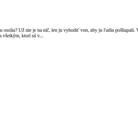
 osolia? Už nie je na nič, len ju vyhodiť von, aby ju ľudia pošliapali.
 všetkým, ktorí sú v...