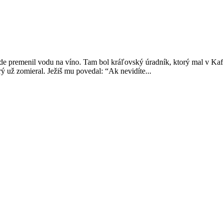
 kde premenil vodu na víno. Tam bol kráľovský úradník, ktorý mal v Ka
orý už zomieral. Ježiš mu povedal: “Ak nevidíte...