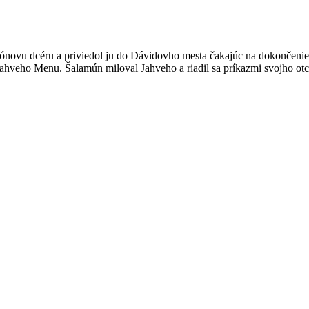
raónovu dcéru a priviedol ju do Dávidovho mesta čakajúc na dokončeni
ahveho Menu. Šalamún miloval Jahveho a riadil sa príkazmi svojho otca