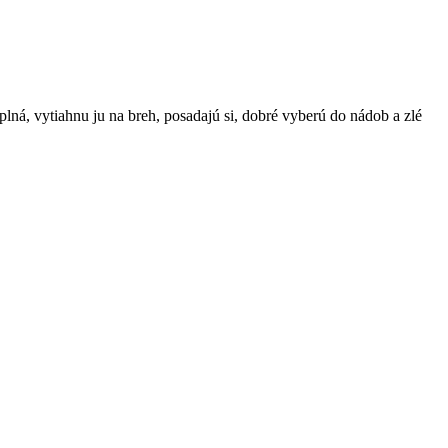
lná, vytiahnu ju na breh, posadajú si, dobré vyberú do nádob a zlé