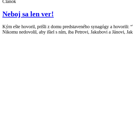
Článok
Neboj sa len ver!
Kým ešte hovoril, prišli z domu predstaveného synagógy a hovorili: 
Nikomu nedovolil, aby išiel s ním, iba Petrovi, Jakubovi a Jánovi, J