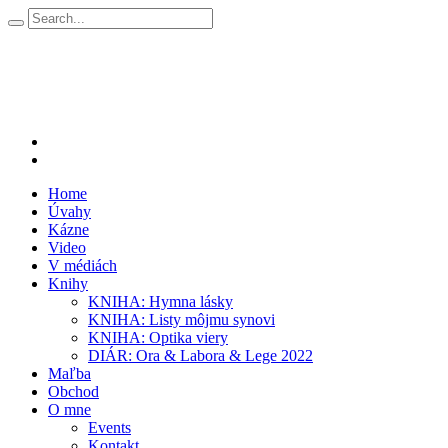
Home
Úvahy
Kázne
Video
V médiách
Knihy
KNIHA: Hymna lásky
KNIHA: Listy môjmu synovi
KNIHA: Optika viery
DIÁR: Ora & Labora & Lege 2022
Maľba
Obchod
O mne
Events
Kontakt