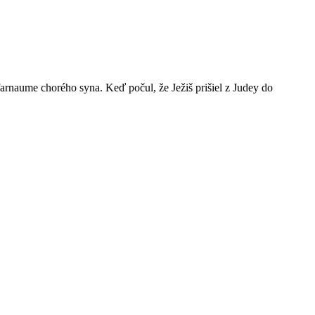
farnaume chorého syna. Keď počul, že Ježiš prišiel z Judey do