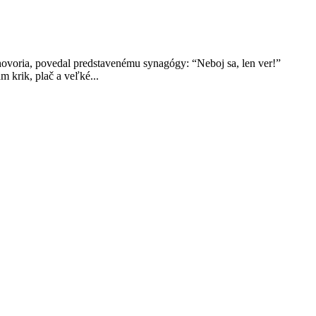
 hovoria, povedal predstavenému synagógy: “Neboj sa, len ver!”
 krik, plač a veľké...