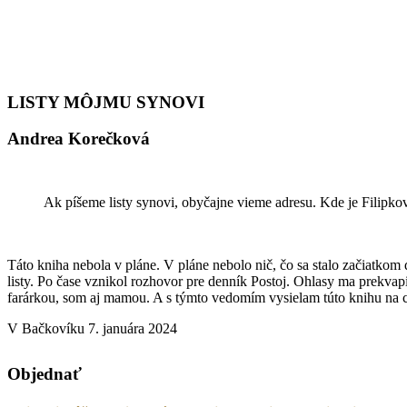
LISTY MÔJMU SYNOVI
Andrea Korečková
Ak píšeme listy synovi, obyčajne vieme adresu. Kde je Filipkov
Táto kniha nebola v pláne. V pláne nebolo nič, čo sa stalo začiatko
listy. Po čase vznikol rozhovor pre denník Postoj. Ohlasy ma prekvapili
farárkou, som aj mamou. A s týmto vedomím vysielam túto knihu na c
V Bačkovíku 7. januára 2024
Objednať