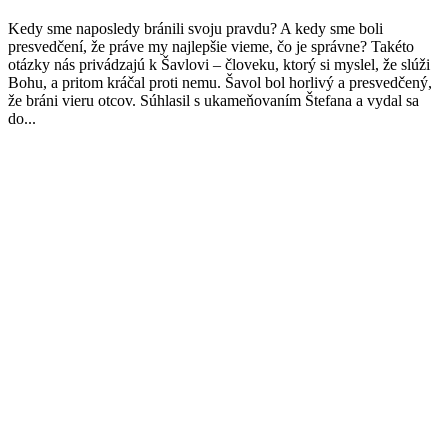
Kedy sme naposledy bránili svoju pravdu? A kedy sme boli
presvedčení, že práve my najlepšie vieme, čo je správne? Takéto
otázky nás privádzajú k Šavlovi – človeku, ktorý si myslel, že slúži
Bohu, a pritom kráčal proti nemu. Šavol bol horlivý a presvedčený,
že bráni vieru otcov. Súhlasil s ukameňovaním Štefana a vydal sa
do...