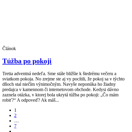
Článok
Túžba po pokoji
Tretia adventná nedeľa. Sme stále bližšie k štedrému večeru a
sviatkom pokoja. No zrejme ste aj vy pocítili, že pokoj sa v týchto
dňoch stal niečím výnimočným. Navyše neponúka ho žiadny
predajca v kamennom či internetovom obchode. Kedysi dávno
zaznela otázka, v ktorej bola ukrytá túžba po pokoji: „Čo mám
robiť?“ A odpoveď? Ak máš...
1
2
…
7