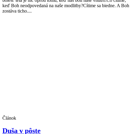
bolesť tela je nič oproti tomu, keď nás bolí naše vnútro.Čo cítime,
keď Boh neodpovedaná na naše modlitby?Cítime sa biedne. A Boh
zostáva ticho....
Článok
Duša v pôste