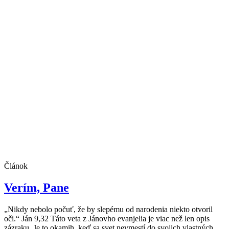
Článok
Verím, Pane
„Nikdy nebolo počuť, že by slepému od narodenia niekto otvoril
oči.“ Ján 9,32 Táto veta z Jánovho evanjelia je viac než len opis
zázraku. Je to okamih, keď sa svet nevmestí do svojich vlastných