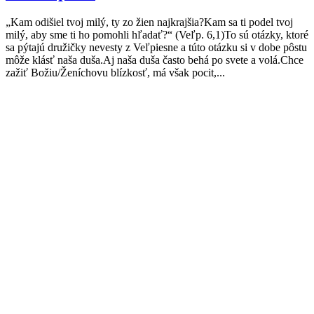
„Kam odišiel tvoj milý, ty zo žien najkrajšia?Kam sa ti podel tvoj
milý, aby sme ti ho pomohli hľadať?“ (Veľp. 6,1)To sú otázky, ktoré
sa pýtajú družičky nevesty z Veľpiesne a túto otázku si v dobe pôstu
môže klásť naša duša.Aj naša duša často behá po svete a volá.Chce
zažiť Božiu/Ženíchovu blízkosť, má však pocit,...