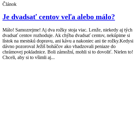
Článok
Je dvadsať centov veľa alebo málo?
Málo! Samozrejme! Aj dva rožky stoja viac. Lenže, niekedy aj tých
dvadsať centov rozhoduje. Ak chýba dvadsať centov, nekúpime si
lístok na mestskú dopravu, ani kávu a nakoniec ani tie rožky.Kedysi
dávno pozoroval Ježiš boháčov ako vhadzovali peniaze do
chrámovej pokladnice. Boli zámožní, mohli si to dovoliť. Nielen to!
Chceli, aby si to všimli aj...