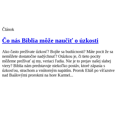
Článok
Čo nás Biblia môže naučiť o úzkosti
Ako často prežívate úzkosť? Bojíte sa budúcnosti? Máte pocit že sa
nemôžete dostatočne nadýchnuť? Otázkou je, či tieto pocity
môžeme prežívať aj my, veriaci ľudia. Nie je to prejav našej slabej
viery? Biblia nám predstavuje niekoľko postáv, ktoré zápasia s
úzkosťou, strachom a vnútorným napätím. Prorok Eliáš po víťazstve
nad Baálovými prorokmi na hore Karmel...