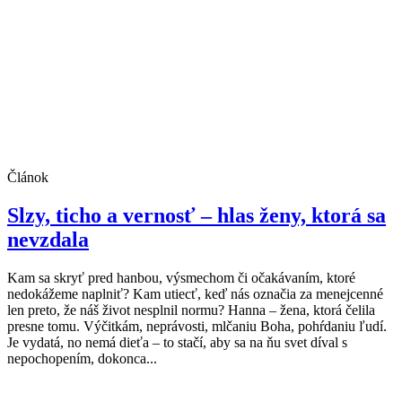
Článok
Slzy, ticho a vernosť – hlas ženy, ktorá sa
nevzdala
Kam sa skryť pred hanbou, výsmechom či očakávaním, ktoré
nedokážeme naplniť? Kam utiecť, keď nás označia za menejcenné
len preto, že náš život nesplnil normu? Hanna – žena, ktorá čelila
presne tomu. Výčitkám, neprávosti, mlčaniu Boha, pohŕdaniu ľudí.
Je vydatá, no nemá dieťa – to stačí, aby sa na ňu svet díval s
nepochopením, dokonca...