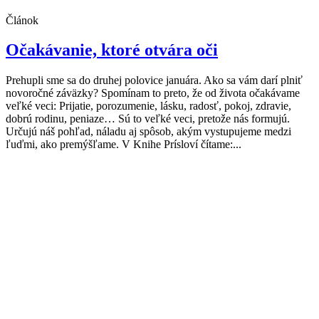
Článok
Očakávanie, ktoré otvára oči
Prehupli sme sa do druhej polovice januára. Ako sa vám darí plniť
novoročné záväzky? Spomínam to preto, že od života očakávame
veľké veci: Prijatie, porozumenie, lásku, radosť, pokoj, zdravie,
dobrú rodinu, peniaze… Sú to veľké veci, pretože nás formujú.
Určujú náš pohľad, náladu aj spôsob, akým vystupujeme medzi
ľuďmi, ako premýšľame. V Knihe Prísloví čítame:...