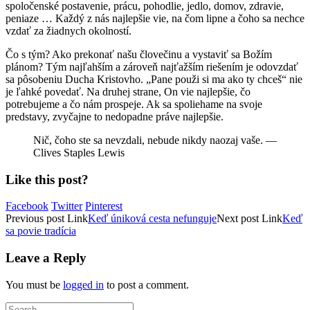
spoločenské postavenie, prácu, pohodlie, jedlo, domov, zdravie,
peniaze … Každý z nás najlepšie vie, na čom lipne a čoho sa nechce
vzdať za žiadnych okolností.
Čo s tým? Ako prekonať našu človečinu a vystaviť sa Božím
plánom? Tým najľahším a zároveň najťažším riešením je odovzdať
sa pôsobeniu Ducha Kristovho. „Pane použi si ma ako ty chceš“ nie
je ľahké povedať. Na druhej strane, On vie najlepšie, čo
potrebujeme a čo nám prospeje. Ak sa spoliehame na svoje
predstavy, zvyčajne to nedopadne práve najlepšie.
Nič, čoho ste sa nevzdali, nebude nikdy naozaj vaše. —
Clives Staples Lewis
Like this post?
Facebook
Twitter
Pinterest
Previous
post
Link
Keď úniková cesta nefunguje
Next
post
Link
Keď
sa povie tradícia
Leave a Reply
You must be
logged in
to post a comment.