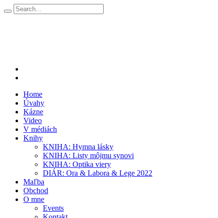
Home
Úvahy
Kázne
Video
V médiách
Knihy
KNIHA: Hymna lásky
KNIHA: Listy môjmu synovi
KNIHA: Optika viery
DIÁR: Ora & Labora & Lege 2022
Maľba
Obchod
O mne
Events
Kontakt