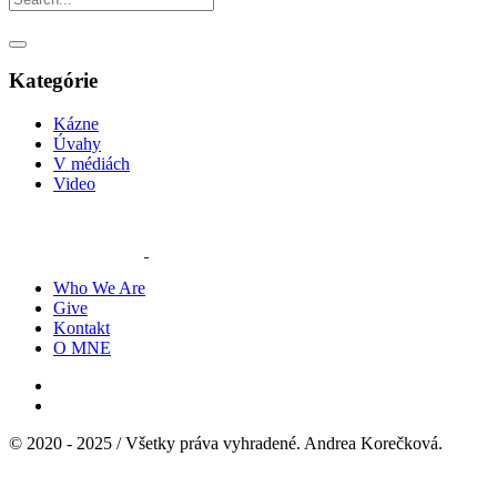
Kategórie
Kázne
Úvahy
V médiách
Video
Who We Are
Give
Kontakt
O MNE
© 2020 - 2025 / Všetky práva vyhradené. Andrea Korečková.