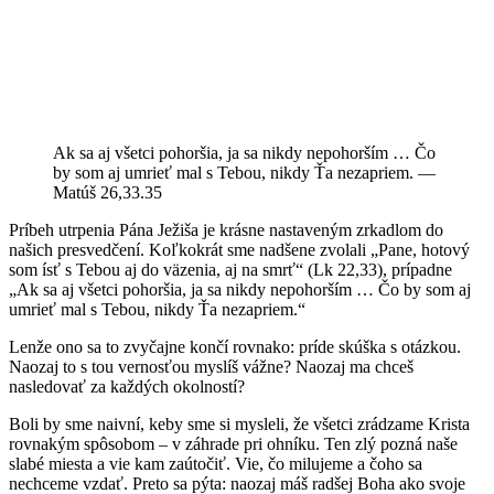
Ak sa aj všetci pohoršia, ja sa nikdy nepohorším … Čo
by som aj umrieť mal s Tebou, nikdy Ťa nezapriem. —
Matúš 26,33.35
Príbeh utrpenia Pána Ježiša je krásne nastaveným zrkadlom do
našich presvedčení. Koľkokrát sme nadšene zvolali „Pane, hotový
som ísť s Tebou aj do väzenia, aj na smrť“ (Lk 22,33), prípadne
„Ak sa aj všetci pohoršia, ja sa nikdy nepohorším … Čo by som aj
umrieť mal s Tebou, nikdy Ťa nezapriem.“
Lenže ono sa to zvyčajne končí rovnako: príde skúška s otázkou.
Naozaj to s tou vernosťou myslíš vážne? Naozaj ma chceš
nasledovať za každých okolností?
Boli by sme naivní, keby sme si mysleli, že všetci zrádzame Krista
rovnakým spôsobom – v záhrade pri ohníku. Ten zlý pozná naše
slabé miesta a vie kam zaútočiť. Vie, čo milujeme a čoho sa
nechceme vzdať. Preto sa pýta: naozaj máš radšej Boha ako svoje