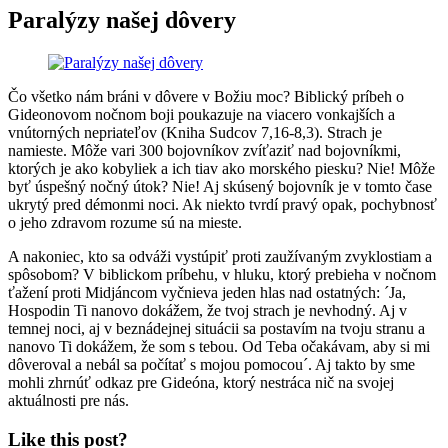
Paralýzy našej dôvery
Čo všetko nám bráni v dôvere v Božiu moc? Biblický príbeh o
Gideonovom nočnom boji poukazuje na viacero vonkajších a
vnútorných nepriateľov (Kniha Sudcov 7,16-8,3). Strach je
namieste. Môže vari 300 bojovníkov zvíťaziť nad bojovníkmi,
ktorých je ako kobyliek a ich tiav ako morského piesku? Nie! Môže
byť úspešný nočný útok? Nie! Aj skúsený bojovník je v tomto čase
ukrytý pred démonmi noci. Ak niekto tvrdí pravý opak, pochybnosť
o jeho zdravom rozume sú na mieste.
A nakoniec, kto sa odváži vystúpiť proti zaužívaným zvyklostiam a
spôsobom? V biblickom príbehu, v hluku, ktorý prebieha v nočnom
ťažení proti Midjáncom vyčnieva jeden hlas nad ostatných: ´Ja,
Hospodin Ti nanovo dokážem, že tvoj strach je nevhodný. Aj v
temnej noci, aj v beznádejnej situácii sa postavím na tvoju stranu a
nanovo Ti dokážem, že som s tebou. Od Teba očakávam, aby si mi
dôveroval a nebál sa počítať s mojou pomocou´. Aj takto by sme
mohli zhrnúť odkaz pre Gideóna, ktorý nestráca nič na svojej
aktuálnosti pre nás.
Like this post?