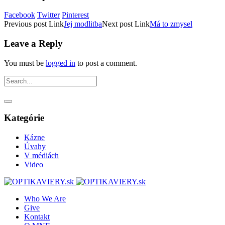
Facebook
Twitter
Pinterest
Previous
post
Link
Jej modlitba
Next
post
Link
Má to zmysel
Leave a Reply
You must be
logged in
to post a comment.
Kategórie
Kázne
Úvahy
V médiách
Video
Who We Are
Give
Kontakt