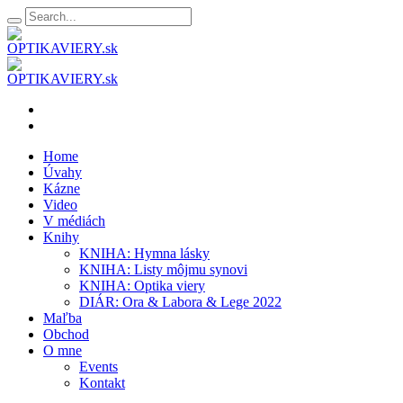
Home
Úvahy
Kázne
Video
V médiách
Knihy
KNIHA: Hymna lásky
KNIHA: Listy môjmu synovi
KNIHA: Optika viery
DIÁR: Ora & Labora & Lege 2022
Maľba
Obchod
O mne
Events
Kontakt