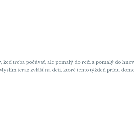
y, keď treba počúvať, ale pomalý do reči a pomalý do hnev
lím teraz zvlášť na deti, ktoré tento týždeň prídu domo