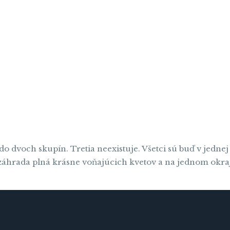
 do dvoch skupín. Tretia neexistuje. Všetci sú buď v jedn
e záhrada plná krásne voňajúcich kvetov a na jednom okra