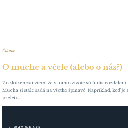
Článok
O muche a včele (alebo o nás?)
Zo skúsenosti viem, že v tomto živote sú ľudia rozdelení
Mucha si stále sadá na všetko špinavé. Napríklad, keď j
preletí...
WHO WE ARE