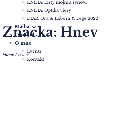
KNIHA: Listy môjmu synovi
KNIHA: Optika viery
DIÁR: Ora & Labora & Lege 2022
Maľba
Značka:
Hnev
Obchod
O mne
Events
Home
/
Hnev
Kontakt