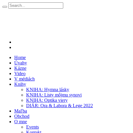
Home
Úvahy
Kázne
Video
V médiách
Knihy
KNIHA: Hymna lásky
KNIHA: Listy môjmu synovi
KNIHA: Optika viery
DIÁR: Ora & Labora & Lege 2022
Maľba
Obchod
O mne
Events
Kontakt