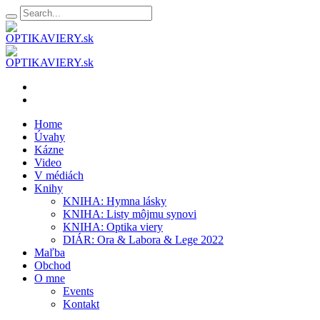
Home
Úvahy
Kázne
Video
V médiách
Knihy
KNIHA: Hymna lásky
KNIHA: Listy môjmu synovi
KNIHA: Optika viery
DIÁR: Ora & Labora & Lege 2022
Maľba
Obchod
O mne
Events
Kontakt