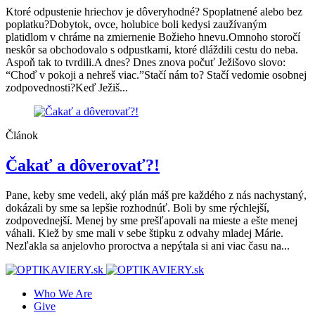
Ktoré odpustenie hriechov je dôveryhodné? Spoplatnené alebo bez
poplatku?Dobytok, ovce, holubice boli kedysi zaužívaným
platidlom v chráme na zmiernenie Božieho hnevu.Omnoho storočí
neskôr sa obchodovalo s odpustkami, ktoré dláždili cestu do neba.
Aspoň tak to tvrdili.A dnes? Dnes znova počuť Ježišovo slovo:
“Choď v pokoji a nehreš viac.”Stačí nám to? Stačí vedomie osobnej
zodpovednosti?Keď Ježiš...
Článok
Čakať a dôverovať?!
Pane, keby sme vedeli, aký plán máš pre každého z nás nachystaný,
dokázali by sme sa lepšie rozhodnúť. Boli by sme rýchlejší,
zodpovednejší. Menej by sme prešľapovali na mieste a ešte menej
váhali. Kiež by sme mali v sebe štipku z odvahy mladej Márie.
Nezľakla sa anjelovho proroctva a nepýtala si ani viac času na...
Who We Are
Give