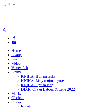
Home
Úvahy
Kázne
Video
V médiách
Knihy
KNIHA: Hymna lásky
KNIHA: Listy môjmu synovi
KNIHA: Optika viery
DIÁR: Ora & Labora & Lege 2022
Maľba
Obchod
O mne
Events